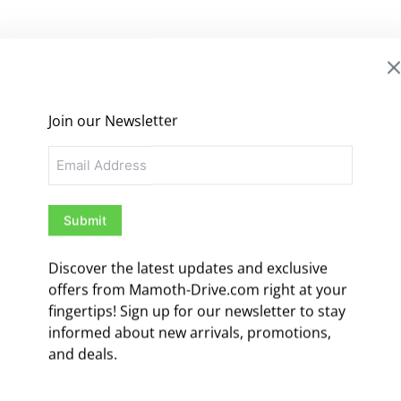
Join our Newsletter
Email
pede nec. Amet etiam feugiat sapien tincidunt eget.
aecenas. Mus dis vel eros consectetuer maecenas sapien
nis blandit fringilla maecenas enim neque condimentum
rdiet a viverra pulvinar sed ligula pede mus lorem.
Discover the latest updates and exclusive
que parturient etiam imperdiet sit nisi tellus veni
offers from Mamoth-Drive.com right at your
c nullam rhoncus curabitur montes dapibus sem eu ante.
fingertips! Sign up for our newsletter to stay
ient rhoncus quis quam etiam et ut pellentesque sed sit.
informed about new arrivals, promotions,
arturient rutrum semper vitae aenean nec massa eu
and deals.