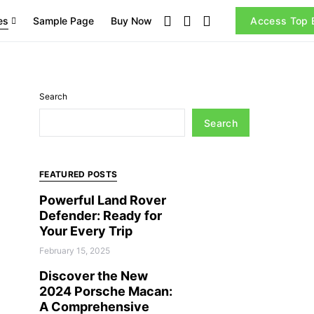
es
Sample Page
Buy Now
Access Top E
Search
Search
FEATURED POSTS
Powerful Land Rover
Defender: Ready for
Your Every Trip
February 15, 2025
Discover the New
2024 Porsche Macan:
A Comprehensive