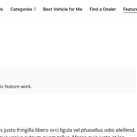
Us
Categories
Best Vehicle for Me
Find a Dealer
Featur
is feature work.
 justo fringilla libero orci ligula vel phasellus odio eleifend.