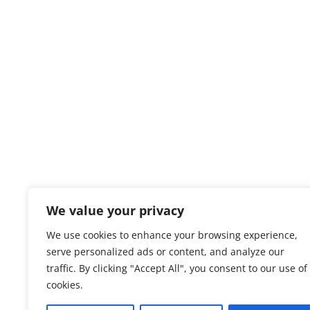
We value your privacy
MAMOTH-DRIVE
We use cookies to enhance your browsing experience,
serve personalized ads or content, and analyze our
Canada's growing online destination for the latest
automotive news, deals, offers, reviews, video,
traffic. By clicking "Accept All", you consent to our use of
analysis and special events.
cookies.
© 2023 Copyright – All Rights Reserved