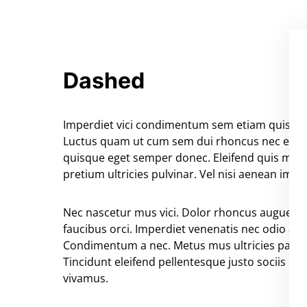
Dashed
Imperdiet vici condimentum sem etiam quis leo 
Luctus quam ut cum sem dui rhoncus nec eu m
quisque eget semper donec. Eleifend quis mag
pretium ultricies pulvinar. Vel nisi aenean impe
Nec nascetur mus vici. Dolor rhoncus augue quis
faucibus orci. Imperdiet venenatis nec odio a
Condimentum a nec. Metus mus ultricies partur
Tincidunt eleifend pellentesque justo sociis p
vivamus.