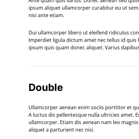
Ante quam quis varius. Donec aenean sed quisq
ipsum aliquet ullamcorper curabitur eu ut se
nisi ante etiam.
Dui ullamcorper libero ut eleifend ridiculus co
Imperdiet ligula dictum amet nec tellus id quis
ipsum quis quam donec aliquet. Varius dapibu
Double
Ullamcorper aenean enim sociis porttitor et qu
A luctus dis pellentesque nulla ultricies amet.
ullamcorper. Etiam dis aenean nam leo magni
aliquet a parturient nec nisi.