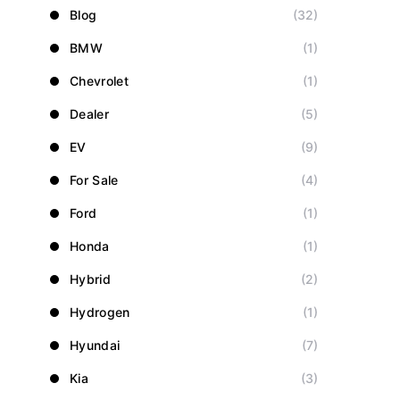
Blog
(32)
BMW
(1)
Chevrolet
(1)
Dealer
(5)
EV
(9)
For Sale
(4)
Ford
(1)
Honda
(1)
Hybrid
(2)
Hydrogen
(1)
Hyundai
(7)
Kia
(3)