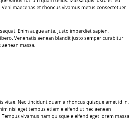
ue varius rutrum quam tellus. Massa quis justo et leo
m. Veni maecenas et rhoncus vivamus metus consectetuer
nsequat. Enim augue ante. Justo imperdiet sapien.
 libero. Venenatis aenean blandit justo semper curabitur
s aenean massa.
is vitae. Nec tincidunt quam a rhoncus quisque amet id in.
 Enim nisi eget tempus etiam eleifend ut nec aenean
s. Tempus vivamus nam quisque eleifend eget lorem massa