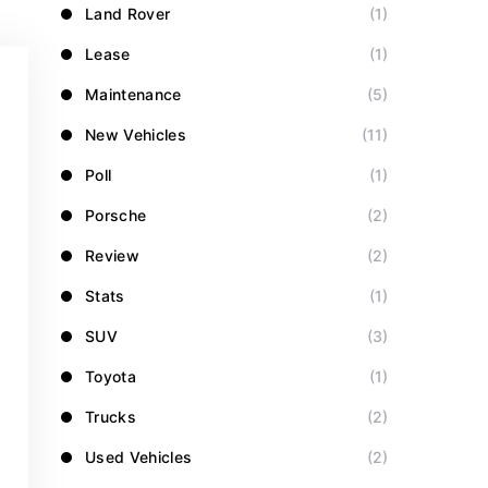
Land Rover
(1)
Lease
(1)
Maintenance
(5)
New Vehicles
(11)
Poll
(1)
Porsche
(2)
Review
(2)
Stats
(1)
SUV
(3)
Toyota
(1)
Trucks
(2)
Used Vehicles
(2)