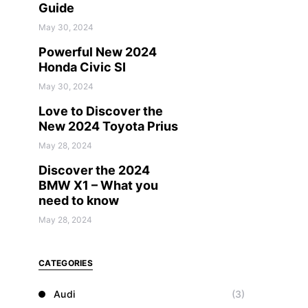
Guide
May 30, 2024
Powerful New 2024
Honda Civic SI
May 30, 2024
Love to Discover the
New 2024 Toyota Prius
May 28, 2024
Discover the 2024
BMW X1 – What you
need to know
May 28, 2024
CATEGORIES
Audi
(3)